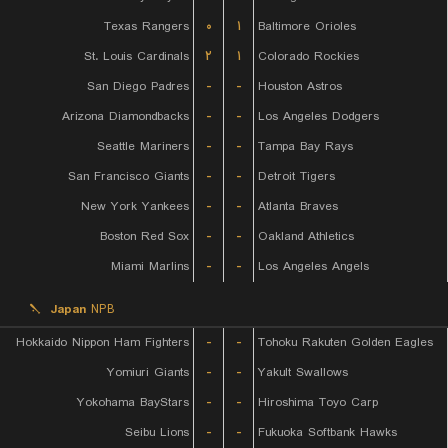
Texas Rangers
۰
۱
Baltimore Orioles
St. Louis Cardinals
۲
۱
Colorado Rockies
San Diego Padres
-
-
Houston Astros
Arizona Diamondbacks
-
-
Los Angeles Dodgers
Seattle Mariners
-
-
Tampa Bay Rays
San Francisco Giants
-
-
Detroit Tigers
New York Yankees
-
-
Atlanta Braves
Boston Red Sox
-
-
Oakland Athletics
Miami Marlins
-
-
Los Angeles Angels
Japan
NPB
Hokkaido Nippon Ham Fighters
-
-
Tohoku Rakuten Golden Eagles
Yomiuri Giants
-
-
Yakult Swallows
Yokohama BayStars
-
-
Hiroshima Toyo Carp
Seibu Lions
-
-
Fukuoka Softbank Hawks