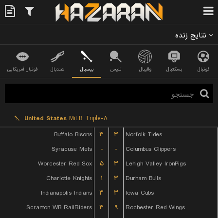
نتایج زنده
فوتبال
بسکتبال
والیبال
تنیس
بیسبال
هندبال
فوتبال آمریکایی
United States
MiLB Triple-A
Buffalo Bisons
۳
۳
Norfolk Tides
Syracuse Mets
-
-
Columbus Clippers
Worcester Red Sox
۵
۳
Lehigh Valley IronPigs
Charlotte Knights
۱
۳
Durham Bulls
Indianapolis Indians
۳
۳
Iowa Cubs
Scranton WB RailRiders
۳
۹
Rochester Red Wings