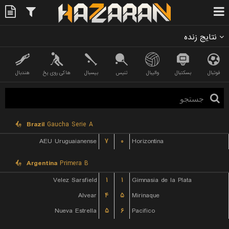
نتایج زنده
فوتبال
بسکتبال
والیبال
تنیس
بیسبال
هاکی روی یخ
هندبال
Brazil
Gaucha Serie A
AEU Uruguaianense
۷
۰
Horizontina
Argentina
Primera B
Velez Sarsfield
۱
۱
Gimnasia de la Plata
Alvear
۴
۵
Mirinaque
Nueva Estrella
۵
۶
Pacifico