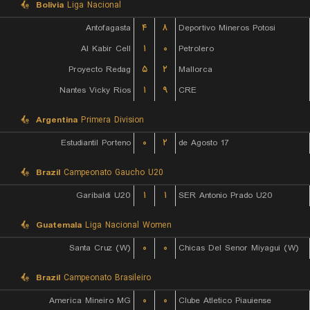
Bolivia
Liga Nacional
Antofagasta
۴
۸
Deportivo Mineros Potosi
Al Kabir Cell
۱
۰
Petrolero
Proyecto Redag
۵
۲
Mallorca
Nantes Vicky Rios
۱
۹
CRE
Argentina
Primera Division
Estudiantil Porteno
۰
۲
17 de Agosto
Brazil
Campeonato Gaucho U20
Garibaldi U20
۱
۱
SER Antonio Prado U20
Guatemala
Liga Nacional Women
Santa Cruz (W)
۰
۰
Chicas Del Senor Miyagui (W)
Brazil
Campeonato Brasileiro
America Mineiro MG
۰
۰
Clube Atletico Piauiense