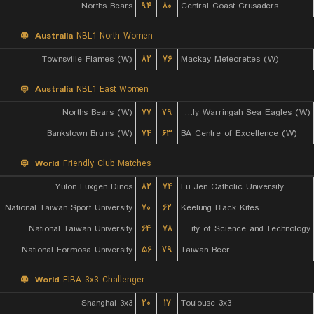
Norths Bears
۹۴
۸۰
Central Coast Crusaders
Australia
NBL1 North Women
Townsville Flames (W)
۸۲
۷۶
Mackay Meteorettes (W)
Australia
NBL1 East Women
Norths Bears (W)
۷۷
۷۹
Manly Warringah Sea Eagles (W)
Bankstown Bruins (W)
۷۴
۶۳
BA Centre of Excellence (W)
World
Friendly Club Matches
Yulon Luxgen Dinos
۸۲
۷۴
Fu Jen Catholic University
National Taiwan Sport University
۷۰
۶۲
Keelung Black Kites
National Taiwan University
۶۴
۷۸
Chien Hsin University of Science and Technology
National Formosa University
۵۶
۷۹
Taiwan Beer
World
FIBA 3x3 Challenger
Shanghai 3x3
۲۰
۱۷
Toulouse 3x3