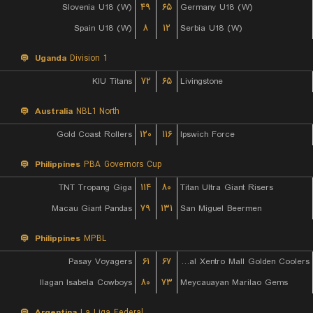
Slovenia U18 (W)
۴۹
۶۵
Germany U18 (W)
Spain U18 (W)
۸
۱۲
Serbia U18 (W)
Uganda
Division 1
KIU Titans
۷۲
۶۵
Livingstone
Australia
NBL1 North
Gold Coast Rollers
۱۲۰
۱۱۶
Ipswich Force
Philippines
PBA Governors Cup
TNT Tropang Giga
۱۱۴
۸۰
Titan Ultra Giant Risers
Macau Giant Pandas
۷۹
۱۳۱
San Miguel Beermen
Philippines
MPBL
Pasay Voyagers
۶۱
۶۷
Rizal Xentro Mall Golden Coolers
Ilagan Isabela Cowboys
۸۰
۷۳
Meycauayan Marilao Gems
Argentina
La Liga Federal