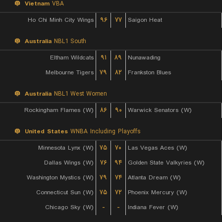
Vietnam
VBA
Ho Chi Minh City Wings
۹۶
۷۷
Saigon Heat
Australia
NBL1 South
Eltham Wildcats
۹۱
۸۹
Nunawading
Melbourne Tigers
۷۹
۸۲
Frankston Blues
Australia
NBL1 West Women
Rockingham Flames (W)
۸۶
۹۰
Warwick Senators (W)
United States
WNBA Including Playoffs
Minnesota Lynx (W)
۷۵
۷۰
Las Vegas Aces (W)
Dallas Wings (W)
۷۶
۹۴
Golden State Valkyries (W)
Washington Mystics (W)
۷۹
۷۴
Atlanta Dream (W)
Connecticut Sun (W)
۷۵
۷۲
Phoenix Mercury (W)
Chicago Sky (W)
-
-
Indiana Fever (W)