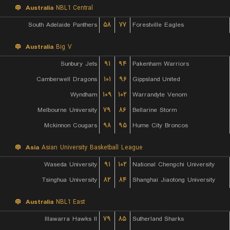
Australia
NBL1 Central
South Adelaide Panthers
۵۸
۷۷
Forestville Eagles
Australia
Big V
Sunbury Jets
۹۱
۹۴
Pakenham Warriors
Camberwell Dragons
۱۰۱
۹۶
Gippsland United
Wyndham
۱۰۹
۱۰۲
Warrandyte Venom
Melbourne University
۷۹
۸۶
Bellarine Storm
Mckinnon Cougars
۹۸
۹۵
Hume City Broncos
Asia
Asian University Basketball League
Waseda University
۹۱
۱۰۲
National Chengchi University
Tsinghua University
۸۲
۸۴
Shanghai Jiaotong University
Australia
NBL1 East
Illawarra Hawks II
۷۹
۸۵
Sutherland Sharks