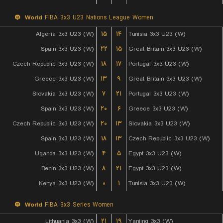
World
FIBA 3x3 U23 Nations League Women
Algeria 3x3 U23 (W)
۱۵
۱۴
Tunisia 3x3 U23 (W)
Spain 3x3 U23 (W)
۲۲
۱۵
Great Britain 3x3 U23 (W)
Czech Republic 3x3 U23 (W)
۱۸
۱۷
Portugal 3x3 U23 (W)
Greece 3x3 U23 (W)
۱۳
۹
Great Britain 3x3 U23 (W)
Slovakia 3x3 U23 (W)
۷
۲۱
Portugal 3x3 U23 (W)
Spain 3x3 U23 (W)
۲۰
۶
Greece 3x3 U23 (W)
Czech Republic 3x3 U23 (W)
۲۰
۱۳
Slovakia 3x3 U23 (W)
Spain 3x3 U23 (W)
۱۸
۱۳
Czech Republic 3x3 U23 (W)
Uganda 3x3 U23 (W)
۴
۵
Egypt 3x3 U23 (W)
Benin 3x3 U23 (W)
۸
۲۱
Egypt 3x3 U23 (W)
Kenya 3x3 U23 (W)
۰
۱
Tunisia 3x3 U23 (W)
World
FIBA 3x3 Series Women
Lithuania 3x3 (W)
۲۱
۱۹
Yanjing 3x3 (W)