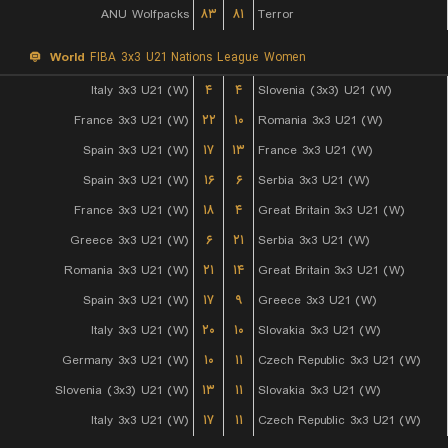
ANU Wolfpacks
۸۳
۸۱
Terror
World
FIBA 3x3 U21 Nations League Women
Italy 3x3 U21 (W)
۴
۴
Slovenia (3x3) U21 (W)
France 3x3 U21 (W)
۲۲
۱۰
Romania 3x3 U21 (W)
Spain 3x3 U21 (W)
۱۷
۱۳
France 3x3 U21 (W)
Spain 3x3 U21 (W)
۱۶
۶
Serbia 3x3 U21 (W)
France 3x3 U21 (W)
۱۸
۴
Great Britain 3x3 U21 (W)
Greece 3x3 U21 (W)
۶
۲۱
Serbia 3x3 U21 (W)
Romania 3x3 U21 (W)
۲۱
۱۴
Great Britain 3x3 U21 (W)
Spain 3x3 U21 (W)
۱۷
۹
Greece 3x3 U21 (W)
Italy 3x3 U21 (W)
۲۰
۱۰
Slovakia 3x3 U21 (W)
Germany 3x3 U21 (W)
۱۰
۱۱
Czech Republic 3x3 U21 (W)
Slovenia (3x3) U21 (W)
۱۳
۱۱
Slovakia 3x3 U21 (W)
Italy 3x3 U21 (W)
۱۷
۱۱
Czech Republic 3x3 U21 (W)