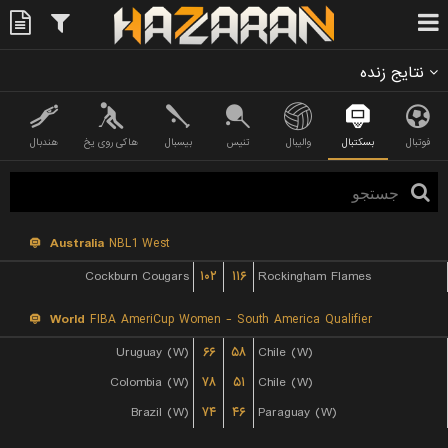
نتایج زنده
فوتبال
بسکتبال
والیبال
تنیس
بیسبال
هاکی روی یخ
هندبال
Australia
NBL1 West
Cockburn Cougars
۱۰۲
۱۱۶
Rockingham Flames
World
FIBA AmeriCup Women - South America Qualifier
Uruguay (W)
۶۶
۵۸
Chile (W)
Colombia (W)
۷۸
۵۱
Chile (W)
Brazil (W)
۷۴
۴۶
Paraguay (W)