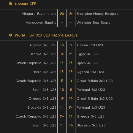
Canada
CEBL
Niagara River Lions
۶۵
۶۰
Brampton Honey Badgers
Vancouver Bandits
-
-
Winnipeg Sea Bears
World
FIBA 3x3 U23 Nations League
Algeria 3x3 U23
۱۵
۹
Tunisia 3x3 U23
Kenya 3x3 U23
۱۶
۲۱
Egypt 3x3 U23
Czech Republic 3x3 U23
۱۲
۱۸
Spain 3x3 U23
Benin 3x3 U23
۱۸
۱۴
Uganda 3x3 U23
Czech Republic 3x3 U23
۱۱
۱۰
Great Britain 3x3 U23
Spain 3x3 U23
۱۵
۱۱
Portugal 3x3 U23
Greece 3x3 U23
۱۶
۱۴
Great Britain 3x3 U23
Slovakia 3x3 U23
۱۲
۲۰
Portugal 3x3 U23
Czech Republic 3x3 U23
۲۰
۱۸
Greece 3x3 U23
Spain 3x3 U23
۲۱
۱۵
Slovakia 3x3 U23