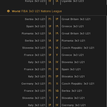
Kenya 3x3 U23
۱۷
۱۸
Uganda 3x3 U23
World
FIBA 3x3 U21 Nations League
Serbia 3x3 U21
۲۱
۱۴
Great Britain 3x3 U21
Spain 3x3 U21
۱۶
۱۹
Greece 3x3 U21
Romania 3x3 U21
۱۸
۱۹
Great Britain 3x3 U21
Serbia 3x3 U21
۱۸
۱۶
Romania 3x3 U21
Slovenia 3x3 U21
۱۹
۱۸
Czech Republic 3x3 U21
France 3x3 U21
۱۶
۷
Greece 3x3 U21
Italy 3x3 U21
۱۸
۱۷
Slovenia 3x3 U21
France 3x3 U21
۲۱
۱۷
Spain 3x3 U21
Italy 3x3 U21
۲۱
۱۴
Slovakia 3x3 U21
Germany 3x3 U21
۲۱
۱۱
Czech Republic 3x3 U21
France 3x3 U21
۲۱
۱۵
Serbia 3x3 U21
Slovenia 3x3 U21
۱
۴
Slovakia 3x3 U21
Italy 3x3 U21
۱۴
۱۷
Germany 3x3 U21