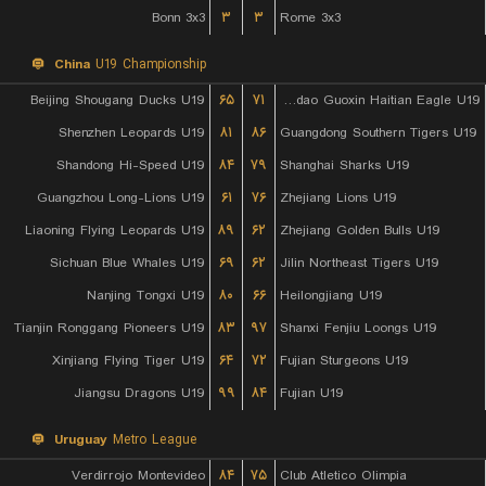
Bonn 3x3
۳
۳
Rome 3x3
China
U19 Championship
Beijing Shougang Ducks U19
۶۵
۷۱
Qingdao Guoxin Haitian Eagle U19
Shenzhen Leopards U19
۸۱
۸۶
Guangdong Southern Tigers U19
Shandong Hi-Speed U19
۸۴
۷۹
Shanghai Sharks U19
Guangzhou Long-Lions U19
۶۱
۷۶
Zhejiang Lions U19
Liaoning Flying Leopards U19
۸۹
۶۲
Zhejiang Golden Bulls U19
Sichuan Blue Whales U19
۶۹
۶۲
Jilin Northeast Tigers U19
Nanjing Tongxi U19
۸۰
۶۶
Heilongjiang U19
Tianjin Ronggang Pioneers U19
۸۳
۹۷
Shanxi Fenjiu Loongs U19
Xinjiang Flying Tiger U19
۶۴
۷۲
Fujian Sturgeons U19
Jiangsu Dragons U19
۹۹
۸۴
Fujian U19
Uruguay
Metro League
Verdirrojo Montevideo
۸۴
۷۵
Club Atletico Olimpia