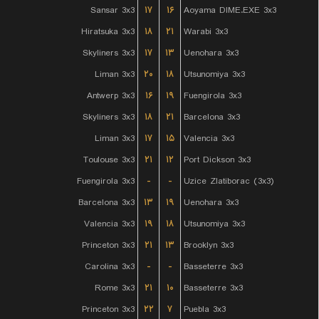
Sansar 3x3
۱۷
۱۶
Aoyama DIME.EXE 3x3
Hiratsuka 3x3
۱۸
۲۱
Warabi 3x3
Skyliners 3x3
۱۷
۱۳
Uenohara 3x3
Liman 3x3
۲۰
۱۸
Utsunomiya 3x3
Antwerp 3x3
۱۶
۱۹
Fuengirola 3x3
Skyliners 3x3
۱۸
۲۱
Barcelona 3x3
Liman 3x3
۱۷
۱۵
Valencia 3x3
Toulouse 3x3
۲۱
۱۲
Port Dickson 3x3
Fuengirola 3x3
-
-
Uzice Zlatiborac (3x3)
Barcelona 3x3
۱۳
۱۹
Uenohara 3x3
Valencia 3x3
۱۹
۱۸
Utsunomiya 3x3
Princeton 3x3
۲۱
۱۳
Brooklyn 3x3
Carolina 3x3
-
-
Basseterre 3x3
Rome 3x3
۲۱
۱۰
Basseterre 3x3
Princeton 3x3
۲۲
۷
Puebla 3x3