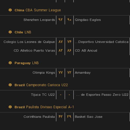
China
CBA Summer League
Shenzhen Leopards
۹۲
۹۰
Qingdao Eagles
Chile
LNB
Colegio Los Leones de Quilpue
۸۷
۷۴
Club Deportivo Universidad Catolica
CD Atletico Puerto Varas
۸۲
۸۶
CD AB Ancud
Paraguay
LNB
Olimpia Kings
۷۷
۷۲
Amambay
Brazil
Campeonato Carioca U22
Tijuca TC U22
-
-
Escolinha de Esportes Passo Zero U22
Brazil
Paulista Divisao Especial A-1
Corinthians Paulista
۴۲
۲۹
Basket Sao Jose