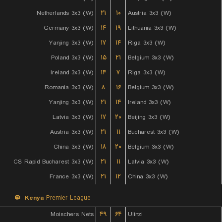
Netherlands 3x3 (W)
۲۱
۱۰
Austria 3x3 (W)
Germany 3x3 (W)
۱۴
۱۹
Lithuania 3x3 (W)
Yanjing 3x3 (W)
۱۷
۱۴
Riga 3x3 (W)
Poland 3x3 (W)
۱۵
۲۱
Belgium 3x3 (W)
Ireland 3x3 (W)
۱۴
۷
Riga 3x3 (W)
Romania 3x3 (W)
۸
۱۶
Belgium 3x3 (W)
Yanjing 3x3 (W)
۲۱
۱۴
Ireland 3x3 (W)
Latvia 3x3 (W)
۱۷
۲۰
Beijing 3x3 (W)
Austria 3x3 (W)
۲۱
۱۱
Bucharest 3x3 (W)
China 3x3 (W)
۱۸
۲۰
Belgium 3x3 (W)
CS Rapid Bucharest 3x3 (W)
۲۱
۱۱
Latvia 3x3 (W)
France 3x3 (W)
۲۱
۱۲
China 3x3 (W)
Kenya
Premier League
Moischers Nets
۴۹
۶۴
Ulinzi