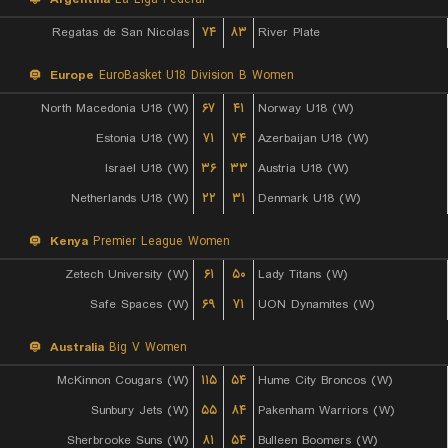
Regatas de San Nicolas
۷۴
۸۳
River Plate
Europe
EuroBasket U18 Division B Women
North Macedonia U18 (W)
۶۷
۴۱
Norway U18 (W)
Estonia U18 (W)
۷۱
۷۴
Azerbaijan U18 (W)
Israel U18 (W)
۳۶
۳۳
Austria U18 (W)
Netherlands U18 (W)
۲۲
۳۱
Denmark U18 (W)
Kenya
Premier League Women
Zetech University (W)
۶۱
۵۰
Lady Titans (W)
Safe Spaces (W)
۶۹
۷۱
UON Dynamites (W)
Australia
Big V Women
McKinnon Cougars (W)
۱۱۵
۵۴
Hume City Broncos (W)
Sunbury Jets (W)
۵۵
۸۴
Pakenham Warriors (W)
Sherbrooke Suns (W)
۸۱
۵۴
Bulleen Boomers (W)