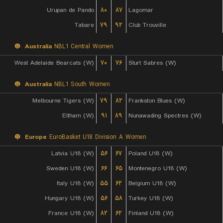
Urupan de Pando
۸۰
۸۷
Lagomar
Tabare
۷۹
۹۲
Club Trouville
Australia
NBL1 Central Women
West Adelaide Bearcats (W)
۷۰
۷۶
Sturt Sabres (W)
Australia
NBL1 South Women
Melbourne Tigers (W)
۷۹
۸۲
Frankston Blues (W)
Eltham (W)
۹۱
۸۹
Nunawading Spectres (W)
Europe
EuroBasket U18 Division A Women
Latvia U18 (W)
۵۶
۶۷
Poland U18 (W)
Sweden U18 (W)
۶۶
۶۵
Montenegro U18 (W)
Italy U18 (W)
۵۵
۶۲
Belgium U18 (W)
Hungary U18 (W)
۵۶
۵۸
Turkey U18 (W)
France U18 (W)
۸۲
۶۲
Finland U18 (W)